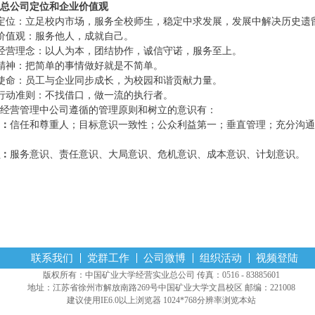
总公司定位和企业价值观
定位：立足校内市场，服务全校师生，稳定中求发展，发展中解决历史遗
价值观：服务他人，成就自己。
经营理念：以人为本，团结协作，诚信守诺，服务至上。
精神：把简单的事情做好就是不简单。
使命：员工与企业同步成长，为校园和谐贡献力量。
行动准则：不找借口，做一流的执行者。
经营管理中公司遵循的管理原则和树立的意识有：
：
信任和尊重人；目标意识一致性；公众利益第一；垂直管理；充分沟通
：
服务意识、责任意识、大局意识、危机意识、成本意识、计划意识。
联系我们
党群工作
公司微博
组织活动
视频登陆
版权所有：中国矿业大学经营实业总公司 传真：0516 - 83885601
地址：江苏省徐州市解放南路269号中国矿业大学文昌校区 邮编：221008
建议使用IE6.0以上浏览器 1024*768分辨率浏览本站